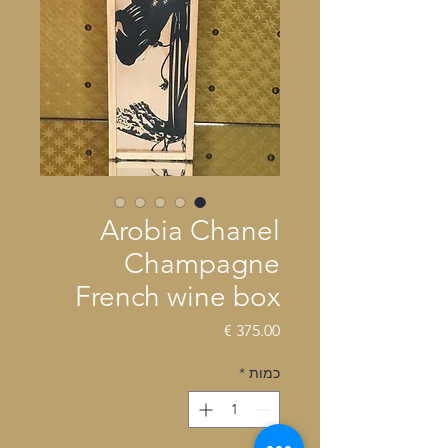
Arobia Chanel
Champagne
French wine box
מחיר
כמות
*